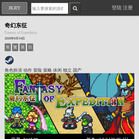
登陆
注册
JKRY
奇幻东征
Fantasy of Expedition
2020年9月14日
简
繁
英
日
角色扮演
动作
冒险
策略
休闲
独立
国产