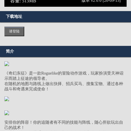
容量: 513MB
版本 v2.0.0 [20-09-15]
下载地址
请登陆
简介
《奇幻东征》是一款Roguelike的冒险动作游戏，玩家扮演受天神诏
示而踏上征途的领导者。
在随机的地图与路线上做出抉择、招兵买马、搜集宝物、通过各种
战斗和奇遇来完成使命！
安排你的阵容！你的追随者有不同的技能与阵线，随心所欲玩出自
己的战术！