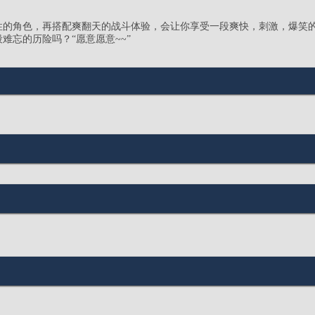
性的角色，再搭配爽翻天的战斗体验，会让你享受一段爽快，刺激，爆笑
难忘的历险吗？“愿意愿意~~”