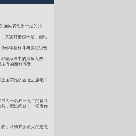
体的画风表现出十足的张
替，真实打击感十足，借助
，助你体验格斗与魔法组合
到深邃海洋中的捕鱼大赛，
所未有的新鲜感受！
解王国灾难的冒险之旅吧！
你成为一名独一无二的冒险
士兵，都没问题！一切看你
大赛，从骑乘会喷火的恐龙