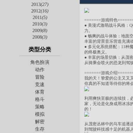
2013
(27)
2012
(16)
2011
(5)
=======游戏特色=======
2010
(3)
● 美漫式激萌战斗风格：
2009
(8)
力。
● 畅爽的战斗体验：地面
2008
(3)
丰富的背景音乐营造充满
● 多元化系统搭配：11
类型分类
的终极奥义。
● 丰富的场景切换：从
角色扮演
从骑乘会喷火的恐龙到驾
动作
=======游戏介绍=======
冒险
我的天！挚爱的公主又又
你真的不知道等待你的将
竞速
体育
利用爽快至极的连续技，
格斗
家，无论是化身成用冰冻
策略
的！
模拟
解密
从茂密丛林中的马车追逐
生存
到驾驶科技感十足的机器