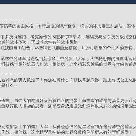
=========
Q萌搞笑的画面风格，附带血腥的碎尸斩杀，绚丽的冰火电三系魔法，整
空中多技能连招，考究操作的闪避和QTE斩杀，连续技与必杀技的极限交
动感的战斗体验，形成游戏特有的战斗风格。
种魔法技能自由组合，45套特色武器随意搭配，12套可收集的个性人物套装
茂密丛林中的马车追逐战到荒凉废土中的僵尸大军，从神秘恐怖的鬼屋迷宫
驶科技感十足的机器人作战，相信我，这个精彩又神秘的世界会带给你前
=========
又被邪恶的势力抓走了！你还在等什么？赶快拿起武器，踏上寻找公主化
会是什么！
必杀技，与强大的魔法歼灭所有挡路的混蛋！而丰富的武器与套装更会让
的鱼敲碎敌人脑袋的忍者，还是变身成用激光剑烧焦敌人屁股的银河帝国
战到荒凉废土中的僵尸大军，从神秘恐怖的鬼屋迷宫到深邃海洋中的捕鱼
人作战，相信我，这个精彩又神秘的世界会带给你前所未有的新鲜感受！