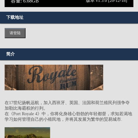
容量: 6.68GB
版本 v1.3.0 [20-12-18]
下载地址
请登陆
简介
在17世纪扬帆远航，加入西班牙、英国、法国和荷兰殖民列强争夺
加勒比海霸权的行列。
在《Port Royale 4》中，你将化身雄心勃勃的年轻都督，求知若渴地
学习如何管理自己的小殖民地，并将其发展为繁华的贸易城市.