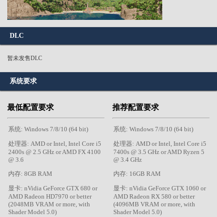
DLC
暂未发售DLC
系统要求
最低配置要求
推荐配置要求
系统: Windows 7/8/10 (64 bit)
系统: Windows 7/8/10 (64 bit)
处理器: AMD or Intel, Intel Core i5
处理器: AMD or Intel, Intel Core i5
2400s @ 2.5 GHz or AMD FX 4100
7400s @ 3.5 GHz or AMD Ryzen 5
@ 3.6
@ 3.4 GHz
内存: 8GB RAM
内存: 16GB RAM
显卡: nVidia GeForce GTX 680 or
显卡: nVidia GeForce GTX 1060 or
AMD Radeon HD7970 or better
AMD Radeon RX 580 or better
(2048MB VRAM or more, with
(4096MB VRAM or more, with
Shader Model 5.0)
Shader Model 5.0)