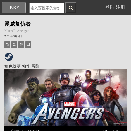
登陆
注册
JKRY
漫威复仇者
Marvel's Avengers
2020年9月5日
简
繁
英
日
角色扮演
动作
冒险