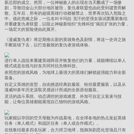
新总部的成立。然而，一位神秘敌人的出现在当天酿成了一场惨
剧，导致旧金山大部分地区被毁，复仇者联盟也由此受到谴责而解
散。五年后，所有的超级英雄行动都被禁止，世界再次陷入危险之
中。值此危难之际，一位名叫卡玛拉·克汗的坚强女孩试图重新集结
并重建复仇者联盟，以阻止神秘新组织“先锋科技”疯狂扩张的力量，
一场宏大的冒险便由此展开。
《漫威复仇者》将定期推出新的英雄角色及剧情，将这一史诗之旅
不断延续下去，以打造极致的复仇者游戏体验。
进行单人战役来重建英雄阵容并恢复他们的力量，就能继续以单人
模式或是在线与好友共同对抗先锋科技。
依照您的游戏风格，为地球上最强大的英雄们解锁超强能力和全新
装备。
自定义英雄的造型，自由挑选经典款服装、粉丝最爱服装，以及从
漫威80多年历史汲取灵感设计而成的全新原创服装。
灵活的战斗系统、动态调控的游戏难度、外加可自定义装束与技
能，让每位英雄都能展现自己独特的游戏风格。
玩家能以夺回的空天母舰为作战基地，在全球各地的热点发起英雄
任务（单人模式）和战区任务（单人或合作模式）。
在线集结最多四名玩家，合力捍卫地球，抵御加剧恶化登场且只有