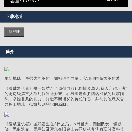
[20-10-19]
容量: 133.0GB
下载地址
请登陆
简介
集结地球上最强大的英雄，拥抱你的力量，实现你的超级英雄梦。
《漫威复仇者》是一款结合了原创电影化剧情及单人/多人合作玩法*
的史诗级第三人称动作冒险游戏。在线组建至多四名成员的玩家团
队，掌控非凡的能力，打造不断增长的英雄阵容，并与其他玩家合
力捍卫地球，抵御加剧恶化的威胁。
《漫威复仇者》游戏发生在A日之后。A日当天，美国队长、钢铁
侠、无敌浩克、黑寡妇及索尔在旧金山共同庆祝复仇者联盟高科技