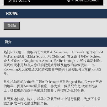
容量: 38.4GB
版本 v6544 [20-09-08]
下载地址
请登陆
简介
热门RPG回归！由畅销书作家R.A. Salvatore、《Spawn》创作者Todd
McFarlane以及《Elder Scrolls IV: Oblivion》首席设计师Ken Rolston
众人打造的《Kingdoms of Amalur: Re-Reckoning》。经过重新制作，
展现给玩家更加令人惊叹的视觉效果以及精致的游戏玩法，Re-
Reckoning为玩家在庞大的游戏世界中提供了激烈且可定制的RPG战
斗。
从生机勃勃的Rathir到广阔的Dalentarth再到Brigand Hall Caverns严峻
的地牢，揭开Amalur层层秘密。作为第一位从死亡之中复活的战
士，拯救被恶性战争所摧毁的世界，并控制永生的钥匙。
从无数地技能、能力、武器以及装甲组合中进行搭配，为接下来最
激烈的战斗打造最理想的角色。