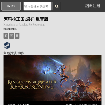
登陆
注册
JKRY
阿玛拉王国:惩罚 重置版
Kingdoms of Amalur: Re-Reckoning
2020年9月9日
简
英
日
角色扮演
动作