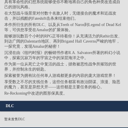
具有革命性的幻想系统能够使你不断地将自己的角色种类改造成自
己的游玩风格。
在大型战斗场景里对付数十名敌人时，无缝接合的魔术和近战攻
击，并以残酷的Fateshift击杀来结束他们。
本作所衍生的所有DLC、以及从Teeth of Naros到Legend of Dead Kel
等，可供您享受在Amalur的扩展体验。
能够游玩数百个小时的RPG正等待着你！从充满活力的Rathir出发、
到达广阔的Dalentarth地区、再到Brigand Hall Caverns严峻的地牢，
一探究竟，发现Amalur的秘密！
沉浸在由《纽约时报》的畅销书作者R.A. Salvatore所著的科幻小说
中，探索沉寂万年的宇宙之中的深层海洋之中。
作为第一位从死亡之中复活的战士，拯救被恶性战争所摧毁的世
界，并控制永生的钥匙。
探索被誉为拥有比任何单人游戏都更多的内容的庞大游戏世界！
享受数之不尽的支线任务，这些任务都富有政治阴谋、浪漫、险恶
的魔力，甚至是异想天开——这些都是主要任务的核心。
Re-Reckoning中改进的图形保真度。
DLC
暂未发售DLC