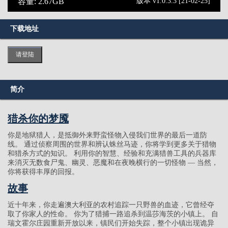
容量: 2.67GB
版本 v1.0.3.3 [21-02-25]
下载地址
请登陆
简介
猎杀你的梦魇
你是地狱猎人，是抵御外来野蛮怪物入侵我们世界的最后一道防
线。 通过侦察周围的世界和辨认蛛丝马迹，你将学到更多关于猎物
和猎杀方式的知识。 利用你的智慧、经验和充满猎兽工具的兵器库
来消灭无数食尸鬼、幽灵、恶魔和在夜晚横行的一切怪物 — 当然，
你将获得丰厚的回报。
故事
近十年来，你走遍澳大利亚的农村追踪一只野兽的血迹，它曾经夺
取了你家人的性命。 你为了猎捕一路追杀到温莎海茨的小镇上。 自
瑞文霍尔庄园重新开放以来，镇民们开始失踪，整个小镇出现诡异