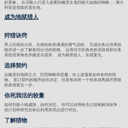
的景象。 从召唤人们进入迷雾的幽灵女鬼到硕大如狼的蜘蛛 — 澳大
利亚是危险的居住地。
成为地狱猎人
狩猎诀窍
带上闪烁的火炬、生锈的枪和满满的勇气启程。 完成任务以培养技
能并进一步了解夜间出没的怪物。 运用详尽的角色扮演游戏和任务
系统培养角色并建造兵器库。 成为精英猎人，实现复仇。
选择契约
从幽灵到地狱之犬、巨型蜘蛛和恶魔，街上游荡着各种各样的怪
物。 签订契约的顺序由你决定，但是每杀死一个怪兽就离揭开黑暗
的真相更近一步。
你死我活的较量
如何扫除小镇威胁，由你决定。 你可以动用枪击让猎枪解决纷争，
或计划和研究目标以利用其弱点进行对抗。
了解猎物