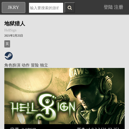
登陆
注册
JKRY
地狱猎人
HellSign
2021年2月25日
英
角色扮演
动作
冒险
独立