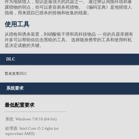
作为地狱猎人，知识是最强大的武器之一。 通过辨认周围环境和暴
露猎物的弱点，你可以更容易杀死猎物。 《编码宝典》是地狱猎人
指南，用来跟踪已猎杀的怪物和收集的线索。
使用工具
从猎枪和诱杀装置，到硝酸银子弹和高科技物品 — 你的兵器库拥有
许多可以帮助你抗击黑暗的工具。 选择随身携带的工具和使用时机
是决定成败的关键。
DLC
暂未发售DLC
系统要求
最低配置要求
系统: Windows 7/8/10 (64 bit)
处理器: Intel Core i5 2.4ghz (or
equivelant AMD)