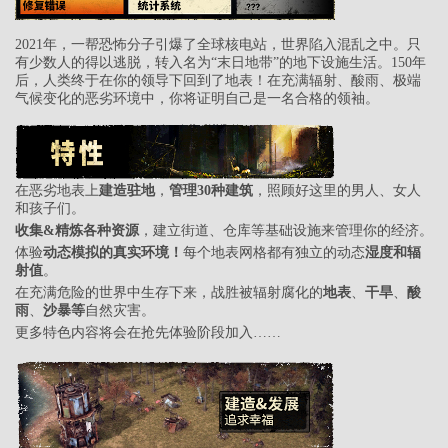
2021年，一帮恐怖分子引爆了全球核电站，世界陷入混乱之中。只
有少数人的得以逃脱，转入名为“末日地带”的地下设施生活。150年
后，人类终于在你的领导下回到了地表！在充满辐射、酸雨、极端
气候变化的恶劣环境中，你将证明自己是一名合格的领袖。
在恶劣地表上
建造驻地
，
管理30种建筑
，照顾好这里的男人、女人
和孩子们。
收集&精炼各种资源
，建立街道、仓库等基础设施来管理你的经济。
体验
动态模拟的真实环境！
每个地表网格都有独立的动态
湿度和辐
射值
。
在充满危险的世界中生存下来，战胜被辐射腐化的
地表
、
干旱
、
酸
雨
、
沙暴等
自然灾害。
更多特色内容将会在抢先体验阶段加入……