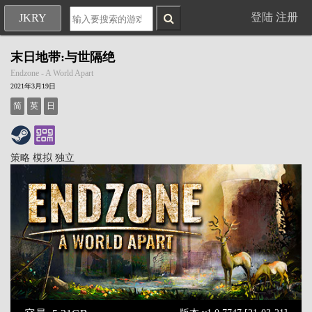
登陆
注册
JKRY
末日地带:与世隔绝
Endzone - A World Apart
2021年3月19日
简
英
日
策略
模拟
独立