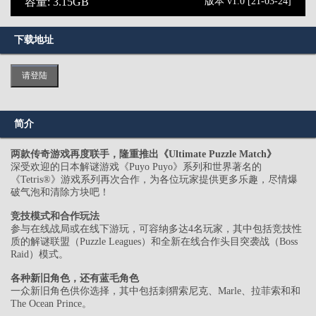
容量: 3.15GB
版本 v1.0 [21-03-24]
下载地址
请登陆
简介
两款传奇游戏再度联手，隆重推出《Ultimate Puzzle Match》
深受欢迎的日本解谜游戏《Puyo Puyo》系列和世界著名的
《Tetris®》游戏系列再次合作，为各位玩家提供更多乐趣，尽情爆
破气泡和清除方块吧！
竞技模式和合作玩法
参与在线战局或在线下游玩，可容纳多达4名玩家，其中包括竞技性
质的解谜联盟（Puzzle Leagues）和全新在线合作头目突袭战（Boss
Raid）模式。
各种新旧角色，还有蓝毛角色
一众新旧角色供你选择，其中包括刺猬索尼克、Marle、拉菲索和和
The Ocean Prince。