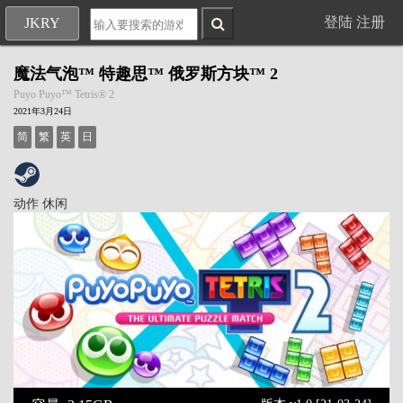
登陆
注册
JKRY
魔法气泡™ 特趣思™ 俄罗斯方块™ 2
Puyo Puyo™ Tetris® 2
2021年3月24日
简
繁
英
日
动作
休闲