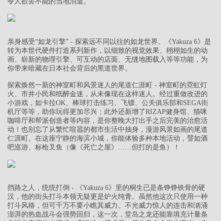
令人欲罢不能的当地消遣。
亲身感受“如龙引擎” - 探索远不同以往的如龙世界。《Yakuza 6》是
转为本世代硬件打造系列新作，以细致的视觉效果、栩栩如生的动
画、崭新的物理引擎、可互动的店面、无缝地图载入等等功能，为
你带来暗藏在日本社会背后的黑道世界。
探索焕然一新的神室町和风景迷人的尾道仁涯町 - 神室町的霓虹灯
火、市井小民和纸醉金迷，从未像现在这样迷人。经过重做改进的
小游戏，如卡拉OK、棒球打击练习、飞镖、公关俱乐部和SEGA街
机厅等等，助你玩得更加尽兴；此外还新增了RIZAP健身馆、猫咪
咖啡厅和帮派创造者等内容，是你整晚大打出手之后完美的治愈活
动！也别忘了从繁忙喧嚣的都市生活中抽身，漫游风景如画的尾道
仁涯町。在这座宁静的海滨小城，你能体验多种本地活动，譬如酒
吧巡游、标枪叉鱼（像《死亡之屋》……但打的是鱼）！
挡路之人，统统打倒 - 《Yakuza 6》里的桐生已是条铮铮铁骨的硬
汉，他的街头打斗本领无疑更是炉火纯青。虽然他这次只使用一种
打斗风格，但可千万不要小瞧其威力。不光威力惊人的连击和汹涌
澎湃的热血战斗会强势回归，这一次，堂岛之龙还能靠填充计量条