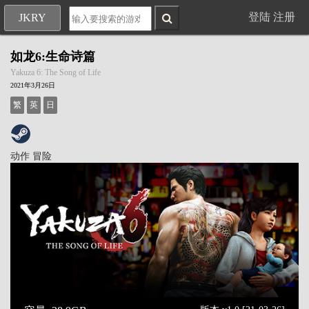
登陆
注册
JKRY
如龙6:生命诗篇
Yakuza 6: The Song of Life
2021年3月26日
繁
英
日
动作
冒险