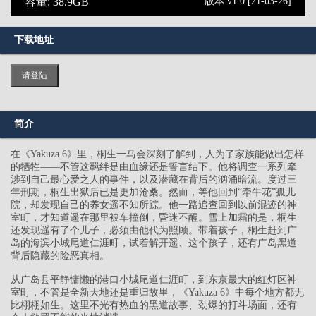
容量: 38.9GB
版本 v1.0 [21-03-26]
下载地址
请登陆
简介
在《Yakuza 6》里，桐生一马会深刻了解到，人为了家族能做出怎样
的牺牲——不管这羁绊是由血缘还是誓言结下。他将调查一系列牵
涉到自己最心爱之人的事件，以及潜藏在背后的汹涌暗流。度过三
年刑期，桐生出狱后已是更加沧桑。然而，等他回到“牵牛花”孤儿
院，却发现自己的养女遥不知所踪。他一路追查回到以前混迹的神
室町，才知道遥在那里被车撞倒，昏迷不醒。雪上加霜的是，桐生
还发现遥有了个儿子，必须由他代为照顾。带着孩子，桐生赶到广
岛的海滨小城尾道仁涯町，试着解开遥、这个孩子，还有广岛黑道
背后隐藏的险恶真相。
从广岛县平静慵懒的港口小城尾道仁涯町，到东京最大的红灯区神
室町，不管是全新天地还是重归故里，《Yakuza 6》中每个地方都无
比栩栩如生。这里不光有热血的黑道故事、劲爆的打斗场面，还有