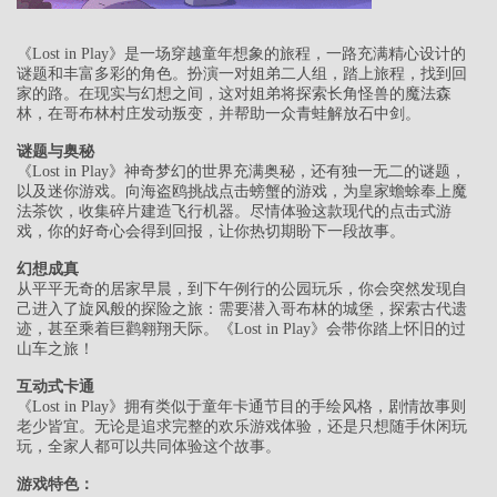
《Lost in Play》是一场穿越童年想象的旅程，一路充满精心设计的
谜题和丰富多彩的角色。扮演一对姐弟二人组，踏上旅程，找到回
家的路。在现实与幻想之间，这对姐弟将探索长角怪兽的魔法森
林，在哥布林村庄发动叛变，并帮助一众青蛙解放石中剑。
谜题与奥秘
《Lost in Play》神奇梦幻的世界充满奥秘，还有独一无二的谜题，
以及迷你游戏。向海盗鸥挑战点击螃蟹的游戏，为皇家蟾蜍奉上魔
法茶饮，收集碎片建造飞行机器。尽情体验这款现代的点击式游
戏，你的好奇心会得到回报，让你热切期盼下一段故事。
幻想成真
从平平无奇的居家早晨，到下午例行的公园玩乐，你会突然发现自
己进入了旋风般的探险之旅：需要潜入哥布林的城堡，探索古代遗
迹，甚至乘着巨鹳翱翔天际。《Lost in Play》会带你踏上怀旧的过
山车之旅！
互动式卡通
《Lost in Play》拥有类似于童年卡通节目的手绘风格，剧情故事则
老少皆宜。无论是追求完整的欢乐游戏体验，还是只想随手休闲玩
玩，全家人都可以共同体验这个故事。
游戏特色：