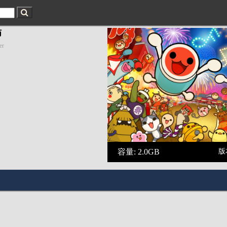
师
er
容量: 2.0GB
版本