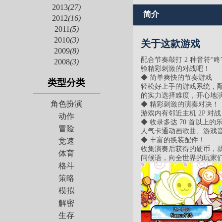
2013
(27)
简介
2012
(16)
2011
(5)
2010
(3)
关于这款游戏
2009
(8)
配合节奏敲打 2 种音符“
2008
(3)
验精彩刺激的对战吧！
◆ 简单爽快的节奏游戏
类型分类
轻松好上手的游戏系统，配合
的实力选择难度，开心地
角色扮演
◆ 精彩刺激的演奏对决！
游戏内有邻近主机 2P 
动作
◆ 收录多达 70 首以上的
冒险
人气卡通动画歌曲、游戏
◆ 丰富的换装配件！
竞速
收集演奏后获得的硬币，
体育
问候语，向全世界的玩家
格斗
策略
模拟
解密
生存