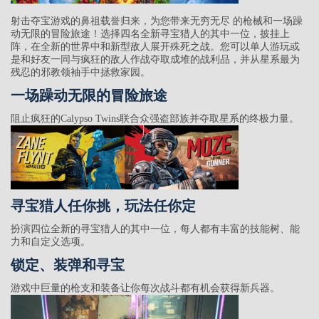
射击夺宝游戏的鼻祖载誉归来，为您带来无穷无尽 的枪械和一场躁
动无限的冒险旅途！选择四名全新寻宝猎人的其中一位，披挂上
阵，在全新的世界中和新型敌人展开殊死之战。您可以单人游玩或
是和好友一同与疯狂的敌人作战夺取成堆的战利品，并从星系最为
残忍的邪教领袖手中拯救家园。
一场躁动无限的冒险旅途
阻止疯狂的Calypso Twins联合众强盗部族并夺取星系的终极力量。
寻宝猎人任你挑，玩法任你定
扮演四位全新的寻宝猎人的其中一位，每人都有丰富的技能树、能
力和自定义选项。
锁定、装弹和寻宝
游戏中巨量的枪支和装备让你每次战斗都有机会获得新兵器。