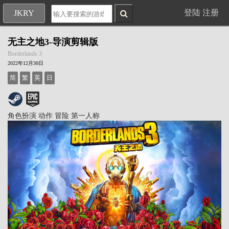
登陆
注册
JKRY
无主之地3-导演剪辑版
Borderlands 3
2022年12月30日
简
繁
英
日
角色扮演
动作
冒险
第一人称