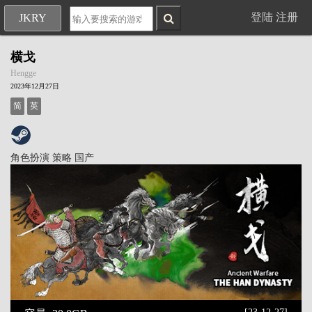
登陆
注册
JKRY
横戈
Hengge
2023年12月27日
简
英
角色扮演
策略
国产