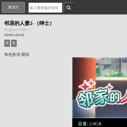
JKRY
邻居的人妻2-（绅士）
Neighbor's Wife 2
2023年12月31日
简
英
角色扮演
模拟
容量: 2.0GB