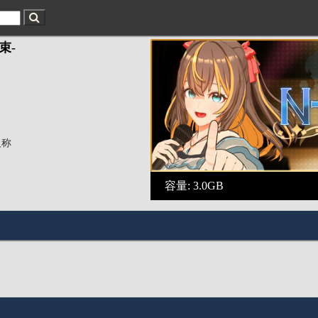
束-
人称
容量: 3.0GB