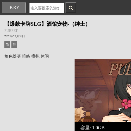
JKRY
【爆款卡牌SLG】酒馆宠物-（绅士）
PUBPET
2023年12月31日
简
英
角色扮演
策略
模拟
休闲
容量: 1.0GB