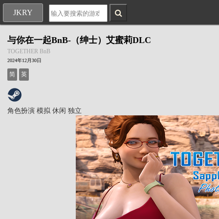
JKRY
与你在一起BnB-（绅士）艾蜜莉DLC
TOGETHER BnB
2024年12月30日
简
英
角色扮演
模拟
休闲
独立