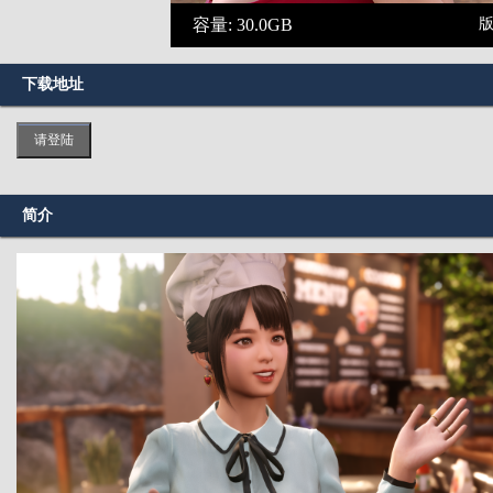
容量: 30.0GB
版
下载地址
请登陆
简介