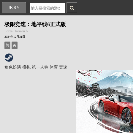
JKRY
极限竞速：地平线6正式版
Forza Horizon 6
2024年12月31日
简
英
角色扮演
模拟
第一人称
体育
竞速