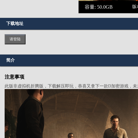
容量: 50.0GB
版本
下载地址
请登陆
简介
注意事项
此版非虚拟机折腾版，下载解压即玩，恭喜又拿下一款D加密游戏，未