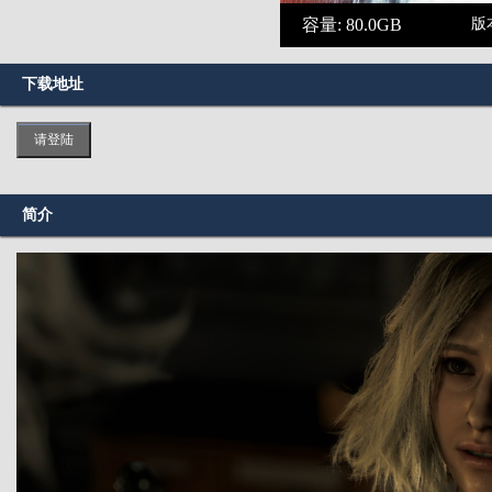
容量: 80.0GB
版本
下载地址
请登陆
简介