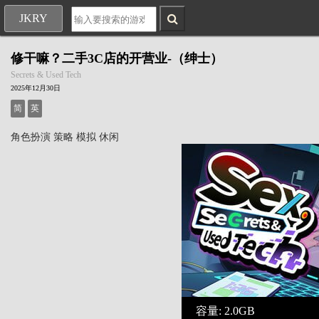
JKRY
修干嘛？二手3C店的开营业-（绅士）
Secrets & Used Tech
2025年12月30日
简
英
角色扮演
策略
模拟
休闲
容量: 2.0GB