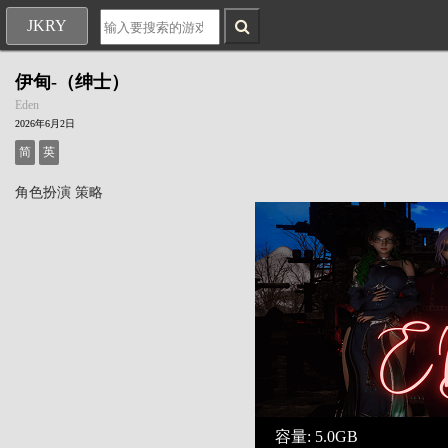
JKRY
伊甸-（绅士）
Eden
2026年6月2日
简
英
角色扮演
策略
容量: 5.0GB