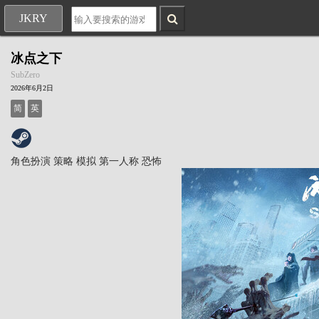
JKRY
冰点之下
SubZero
2026年6月2日
简
英
角色扮演
策略
模拟
第一人称
恐怖