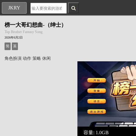
JKRY
榜一大哥幻想曲-（绅士）
Top Brother Fantasy Song
2026年6月2日
简
英
角色扮演
动作
策略
休闲
容量: 1.0GB