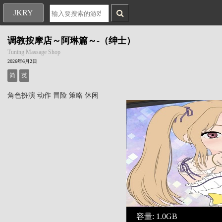
JKRY
调教按摩店～阿琳篇～-（绅士）
Tuning Massage Shop
2026年6月2日
简
英
角色扮演
动作
冒险
策略
休闲
容量: 1.0GB