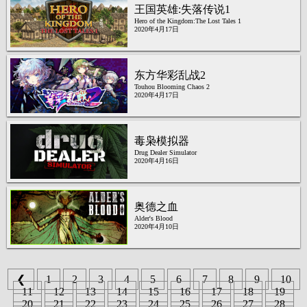
王国英雄:失落传说1
Hero of the Kingdom:The Lost Tales 1
2020年4月17日
东方华彩乱战2
Touhou Blooming Chaos 2
2020年4月17日
毒枭模拟器
Drug Dealer Simulator
2020年4月16日
奥德之血
Alder's Blood
2020年4月10日
❮
1
2
3
4
5
6
7
8
9
10
11
12
13
14
15
16
17
18
19
20
21
22
23
24
25
26
27
28