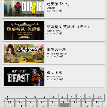
超英派遣中心
Dispatch
2025年11月4日
堕落精灵 芙蕾雅-（绅士）
fallen elf freya
2025年11月2日
逸剑风云决
Yi Jian Feng Yun Jue
2025年10月31日
孤女困魇
Silly Polly Beast
2025年10月31日
❮
1
2
3
4
5
6
7
8
9
10
11
12
13
14
15
16
17
18
19
20
21
22
23
24
25
26
27
28