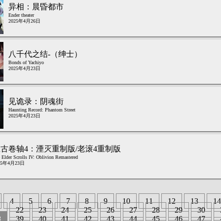
异相：晨昏都市
Ender theater
2025年4月26日
八千代之结-（绅士）
Bonds of Yachiyo
2025年4月23日
见诡录：阴魂街
Haunting Record: Phantom Street
2025年4月23日
古卷轴4：湮灭重制版/老滚4重制版
 Elder Scrolls IV: Oblivion Remastered
25年4月23日
4
5
6
7
8
9
10
11
12
13
14
1
22
23
24
25
26
27
28
29
30
8
39
40
41
42
43
44
45
46
47